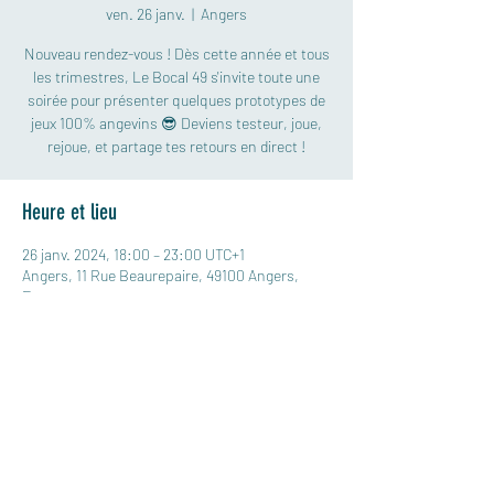
ven. 26 janv.
  |  
Angers
Nouveau rendez-vous ! Dès cette année et tous
les trimestres, Le Bocal 49 s'invite toute une
soirée pour présenter quelques prototypes de
jeux 100% angevins 😎 Deviens testeur, joue,
rejoue, et partage tes retours en direct !
Heure et lieu
26 janv. 2024, 18:00 – 23:00 UTC+1
Angers, 11 Rue Beaurepaire, 49100 Angers,
France
Partager cet événement