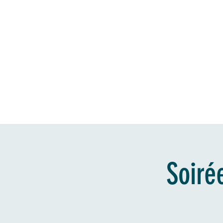
Accueil
L
Soiré