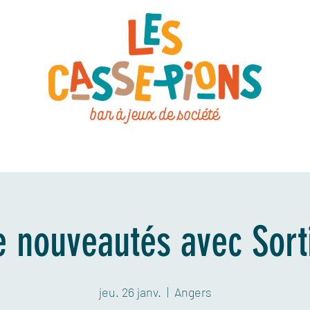
a carte
Le concept
Nos jeux
Nos événements
Rés
e nouveautés avec Sort
jeu. 26 janv.
  |  
Angers