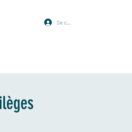
Se connecter
ervations
ilèges