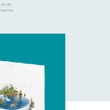
 jeu de
 marines