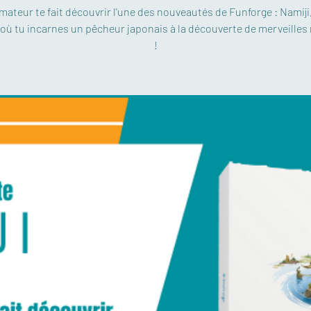
mateur te fait découvrir l'une des nouveautés de Funforge : Namiji,
 où tu incarnes un pêcheur japonais à la découverte de merveilles
!