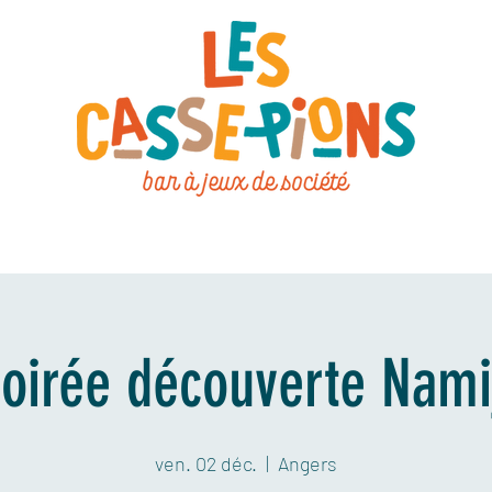
a carte
Le concept
Nos jeux
Nos événements
Rés
oirée découverte Nami
ven. 02 déc.
  |  
Angers